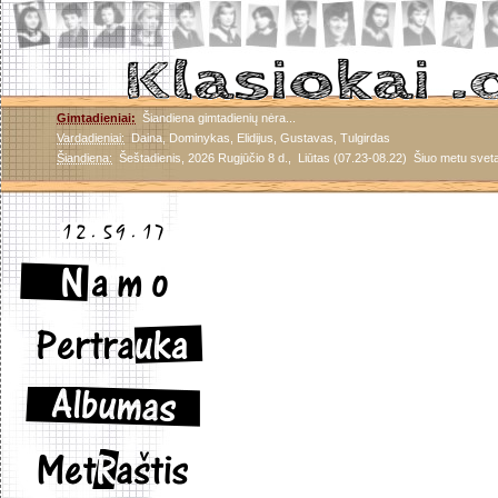
Gimtadieniai:
Šiandiena gimtadienių nėra...
Vardadieniai:
Daina
,
Dominykas
,
Elidijus
,
Gustavas
,
Tulgirdas
Šiandiena:
Šeštadienis, 2026 Rugjūčio 8 d.,
Liūtas (07.23-08.22)
Šiuo metu sveta